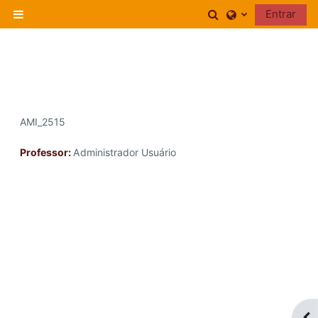
Ir para o conteúdo principal
Alternar entrad
Entrar
Painel lateral
AMI_2515
Professor:
Administrador Usuário
Abr